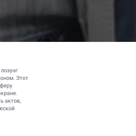
 лозунг
оном. Этот
сферу
экране.
ь актов,
ческой