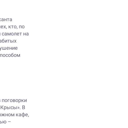
канта
х, кто, по
й самолет на
азбитых
рушение
способом
з поговорки
«Крысы». В
ожном кафе,
мью –