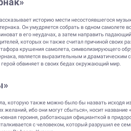
рнак»
ассказывает историю мести несостоявшегося музы
ернака. Он умудряется собрать в одном самолете все
виноват в его неудачах, а затем направить падающи
дителей, которых он также считал причиной своих р
етафора крушения самолета, символизирующего об
рнака, является выразительным и драматическим 
к герой обвиняет в своих бедах окружающий мир.
ы»
ла, которую также можно было бы назвать исходя и
их желаний, ибо они могут сбыться», носит название 
сновная героиня, работающая официанткой в придор
талкивается с человеком, который разрушил ее се