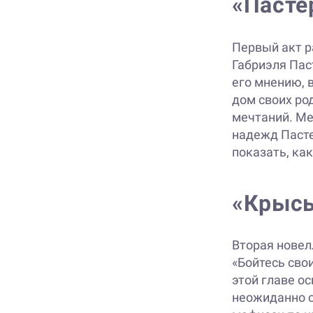
«Пасте
Первый акт р
Габриэля Паст
его мнению, 
дом своих ро
мечтаний. М
надежд Пасте
показать, ка
«Крыс
Вторая новел
«Бойтесь сво
этой главе о
неожиданно с