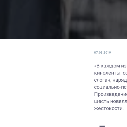
07.08.2019
«В каждом из 
киноленты, с
слоган, наря
социально-пс
Произведение
шесть новелл
жестокости.