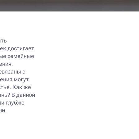
ыть
век достигает
ные семейные
ения.
 связаны с
дения могут
тье. Как же
знь? В данной
ли глубже
ни.