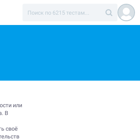
ости или
. В
ь своё
тельств