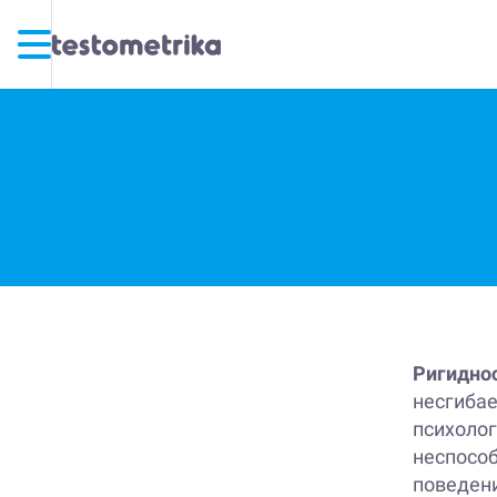
Ригидно
несгибае
психолог
неспосо
поведени