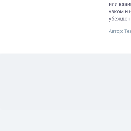
или взаи
узком и 
убежден
Автор:
Te