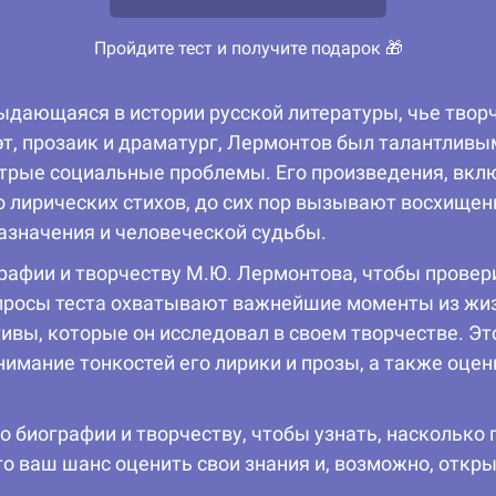
Пройдите тест и получите подарок 🎁
дающаяся в истории русской литературы, чье творч
эт, прозаик и драматург, Лермонтов был талантлив
стрые социальные проблемы. Его произведения, вк
о лирических стихов, до сих пор вызывают восхищен
азначения и человеческой судьбы.
рафии и творчеству М.Ю. Лермонтова, чтобы провери
просы теста охватывают важнейшие моменты из жиз
тивы, которые он исследовал в своем творчестве. Эт
онимание тонкостей его лирики и прозы, а также оц
о биографии и творчеству, чтобы узнать, насколько
то ваш шанс оценить свои знания и, возможно, откры