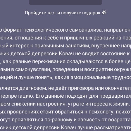
Пройдите тест и получите подарок 🎁
то формат психологического самоанализа, направле
оения, отношения к себе и привычных реакций на п
ый интерес к привычным занятиям, внутреннее напр
ик детской депрессии Ковач не сводит состояние к 
, как разные переживания складываются в более це
ями в самочувствии, поведении и восприятии окруж
нций и лучше понять, какие эмоциональные труднос
вляется диагнозом, не даёт приговора или окончате
нтерпретацию. Его данные подходят для предварител
вом снижении настроения, утрате интереса к жизни
х проявлениях стоит обратиться к психологу, психо
огут проявляться по-разному и зависеть от возраст
осник детской депрессии Ковач лучше рассматриват