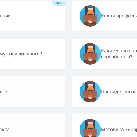
ПРО
тации
Какая професси
Какие у вас пр
му типу личности?
способности?
ит?
Подойдёт ли ва
екта
Методика «Яко