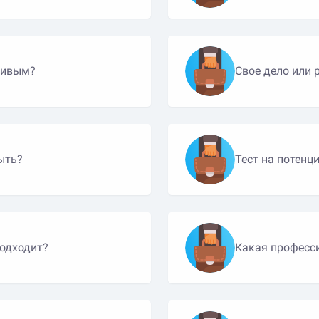
ливым?
Свое дело или 
ыть?
Тест на потенц
подходит?
Какая професс