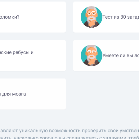
воломки?
Тест из 30 заг
ские ребусы и
Умеете ли вы л
я для мозга
тавляют уникальную возможность проверить свои умствен
енить, насколько хорошо вы справляетесь с задачами, т