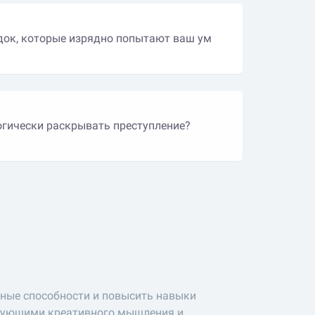
адок, которые изрядно попытают ваш ум
огически раскрывать преступление?
ные способности и повысить навыки
ребующими креативного мышления и