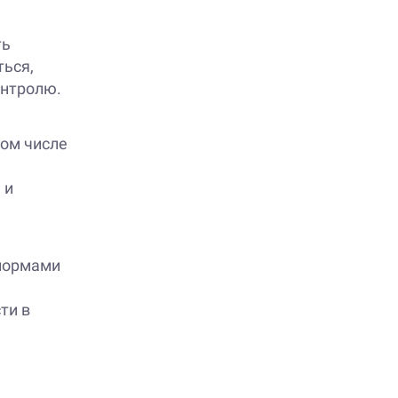
ть
ться,
онтролю.
том числе
 и
нормами
ти в