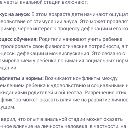
е черты анальной стадии включают:
ус на анусе:
В этом возрасте дети начинают ощуща
вольствие от стимуляции ануса. Это может проявля
ример, через интерес к процессу дефекации и его к
оцесс обучения:
Родители начинают учить ребенка
тролировать свои физиологические потребности, в 
цессы дефекации и мочеиспускания. Это связано с
рмированием у ребенка понимания социальных норм
иданий.
нфликты и нормы:
Возникают конфликты между
ремлением ребенка к удовольствию и социальными 
ожиданиями родителей и общества. Разрешение этих
фликтов может оказать влияние на развитие личнос
дущем.
 верил, что опыт в анальной стадии может оказать
чное влияние на личность человека, в частности, на