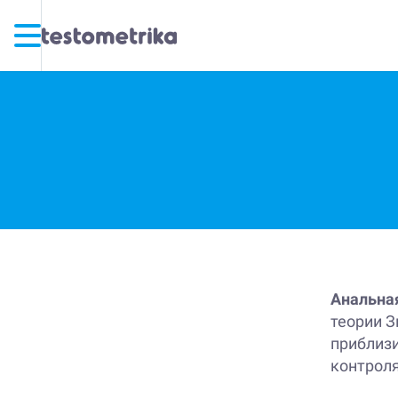
Анальна
теории З
приблизи
контроля