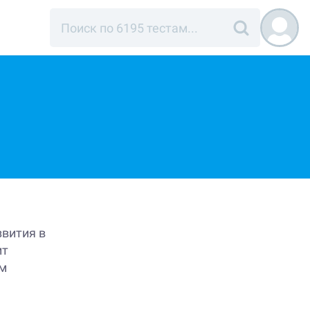
звития в
ит
ем