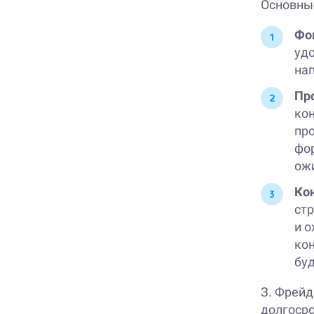
Основны
Фок
удо
нап
Пр
кон
про
фо
ож
Ко
ст
и 
кон
бу
З. Фрейд
долгосро