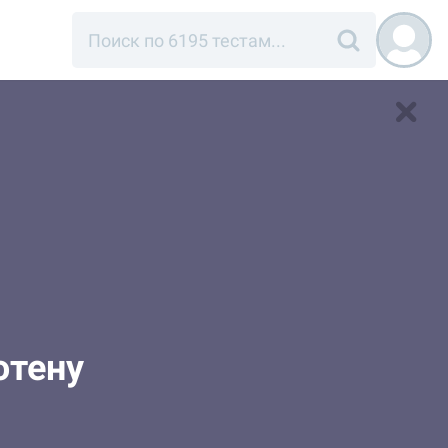
ютену