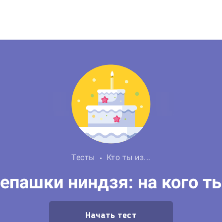
Тесты
Кто ты из...
репашки ниндзя: на кого т
Начать тест