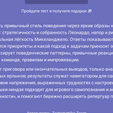
Пройдите тест и получите подарок 🎁
ть привычный стиль поведения через яркие образы 
стратегичность и собранность Леонардо, напор и р
иальная лёгкость Микеланджело. Ответы показывают
я приоритеты и какой подход к задачам приносит э
иксирует поведенческие паттерны, привычные реакц
 команде, правилам и импровизации.
ёт приговора или окончательных выводов, только ан
ых ярлыков; результаты служат навигатором для са
овне напряжения, выраженных трудностях с настрое
шки ниндзя подходит для игрового самопознания и а
ичности», и помогают бережно расширять репертуар 