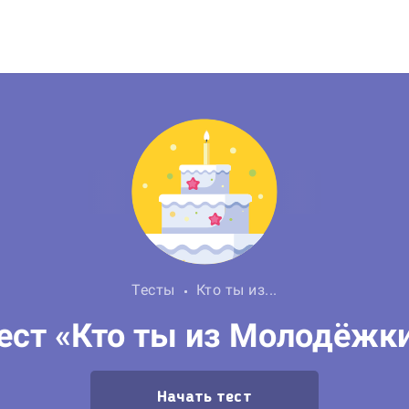
Тесты
Кто ты из...
ест «Кто ты из Молодёжк
Начать тест