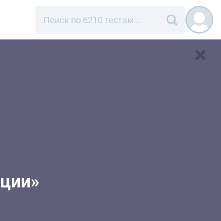
пции»