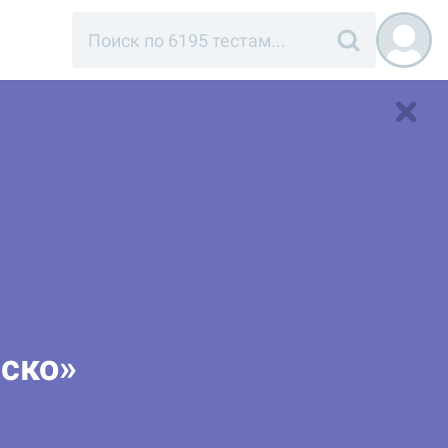
иско»