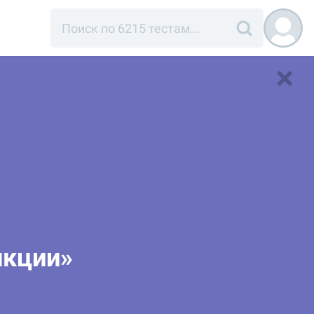
нкции»