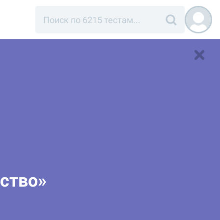
ество»