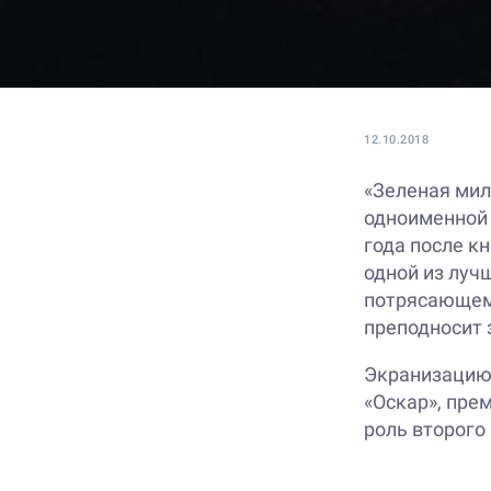
12.10.2018
«Зеленая мил
одноименной 
года после к
одной из луч
потрясающему
преподносит 
Экранизацию 
«Оскар», пре
роль второго