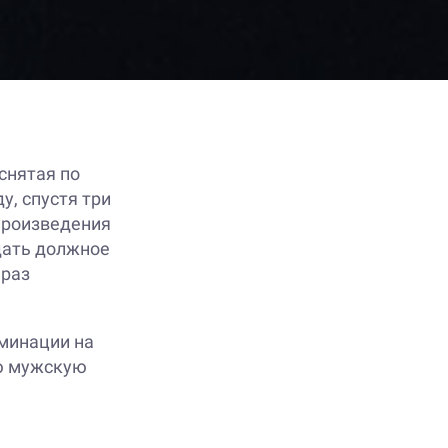
снятая по
у, спустя три
 произведения
тдать должное
 раз
оминации на
ую мужскую