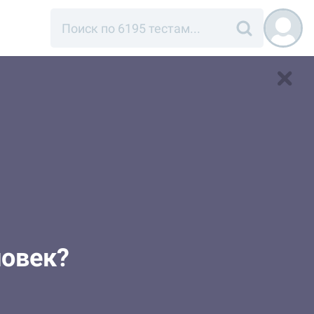
ловек?