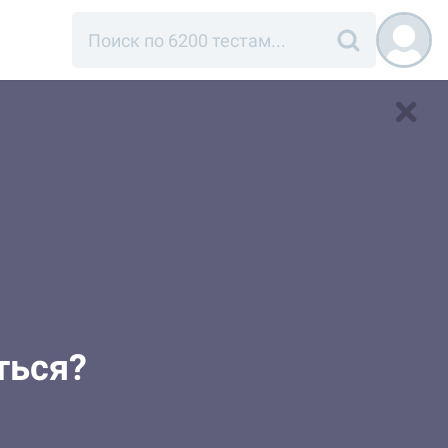
ться?