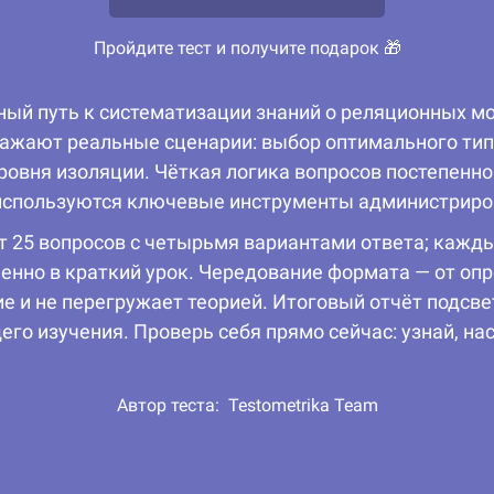
Пройдите тест и получите подарок 🎁
ый путь к систематизации знаний о реляционных мо
ажают реальные сценарии: выбор оптимального типа
ровня изоляции. Чёткая логика вопросов постепенн
 используются ключевые инструменты администриро
т 25 вопросов с четырьмя вариантами ответа; кажд
енно в краткий урок. Чередование формата — от оп
 и не перегружает теорией. Итоговый отчёт подсве
о изучения. Проверь себя прямо сейчас: узнай, на
Автор теста:
Testometrika Team