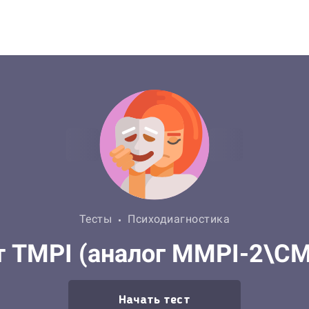
Тесты
Психодиагностика
т TMPI (аналог MMPI-2\С
Начать тест