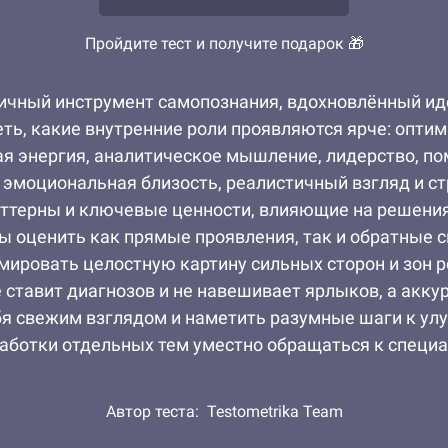
Пройдите тест и получите подарок 🎁
ктичный инструмент самопознания, вдохновлённый и
ь, какие внутренние роли проявляются ярче: оптими
я энергия, аналитическое мышление, лидерство, по
, эмоциональная близость, реалистичный взгляд и 
аттерны и ключевые ценности, влияющие на решени
бы оценить как прямые проявления, так и обратные 
мировать целостную картину сильных сторон и зон р
е ставит диагнозов и не навешивает ярлыков, а акк
бя свежим взглядом и наметить разумные шаги к ул
работки отдельных тем уместно обращаться к специ
Автор теста:
Testometrika Team