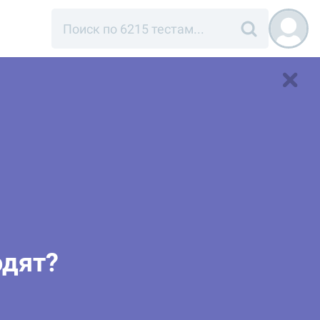
одят?