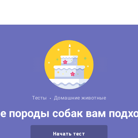
Тесты
Домашние животные
е породы собак вам подх
Начать тест