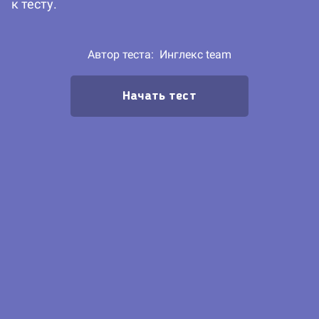
к тесту.
Автор теста:
Инглекс team
Начать тест