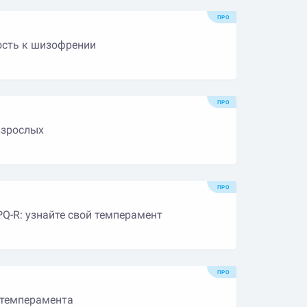
ПРО
ость к шизофрении
ПРО
 взрослых
ПРО
PQ-R: узнайте свой темперамент
ПРО
темперамента