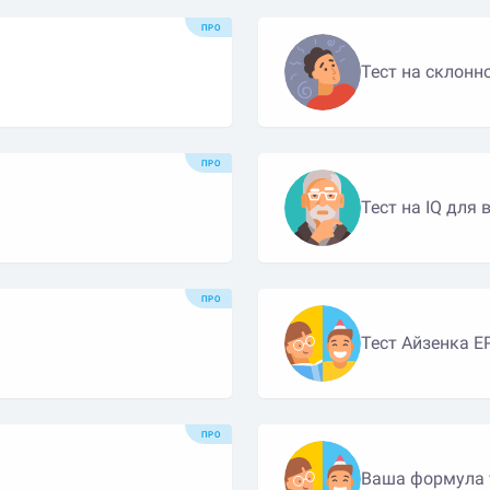
ПРО
Тест на склонн
ПРО
Тест на IQ для
ПРО
Тест Айзенка E
ПРО
Ваша формула 