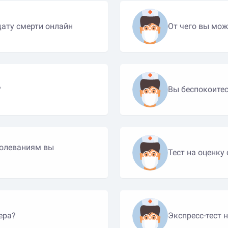
дату смерти онлайн
От чего вы мож
?
Вы беспокоитес
болеваниям вы
Тест на оценку
ера?
Экспресс-тест 